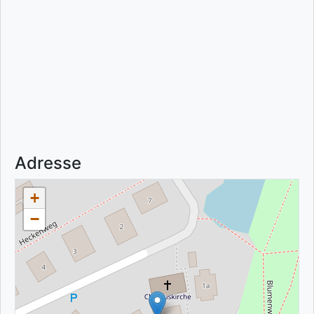
Adresse
+
−