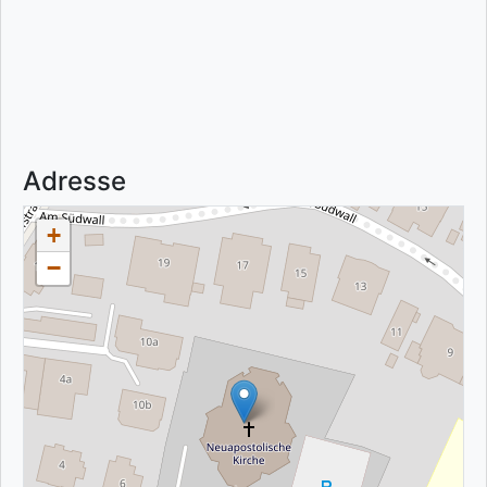
Adresse
+
−