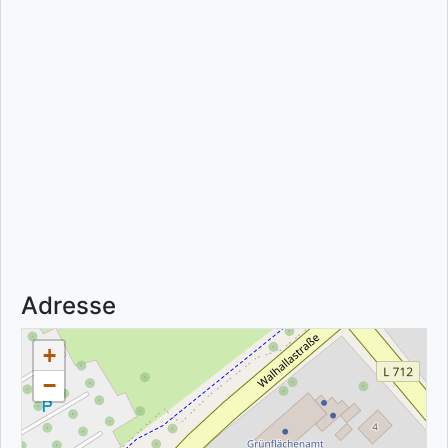
Adresse
+
−