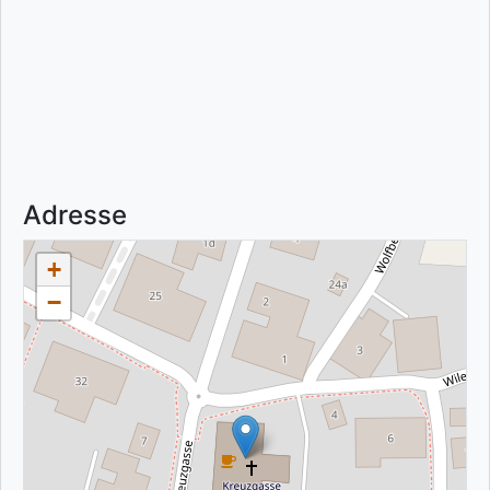
Adresse
+
−