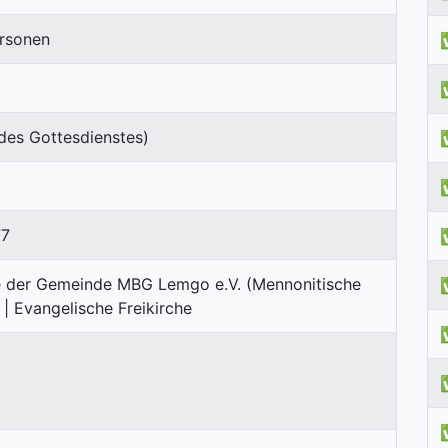
rsonen
des Gottesdienstes)
77