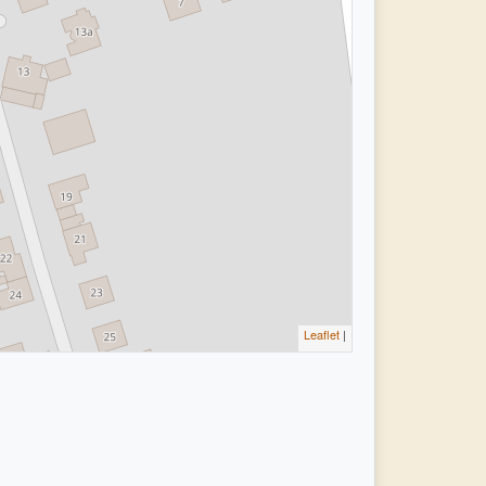
Leaflet
|