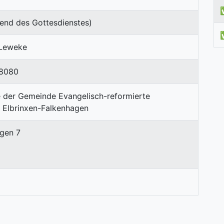
end des Gottesdienstes)
 Leweke
48080
agen 7