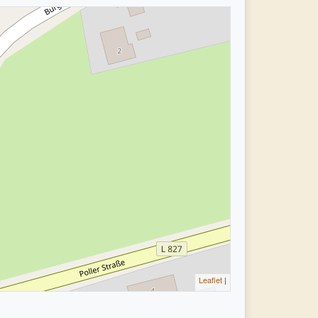
Leaflet
|