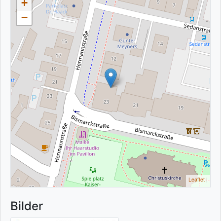
+
−
Leaflet
|
Bilder