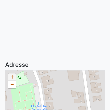
Adresse
+
−