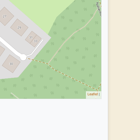
Leaflet
|