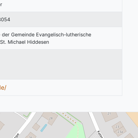
r
8054
de/