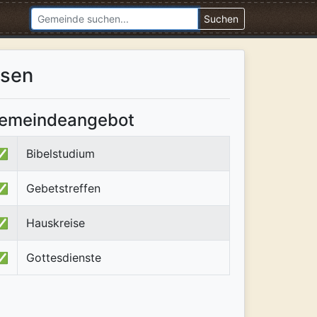
Suchen
esen
emeindeangebot
✅
Bibelstudium
✅
Gebetstreffen
✅
Hauskreise
✅
Gottesdienste