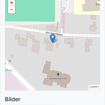
+
−
Leaflet
|
Bilder