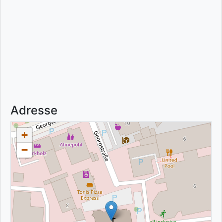
Adresse
+
−