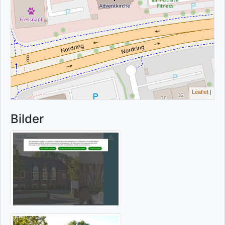
Leaflet
|
Bilder