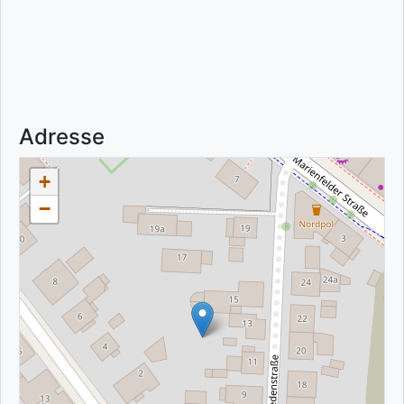
Adresse
+
−