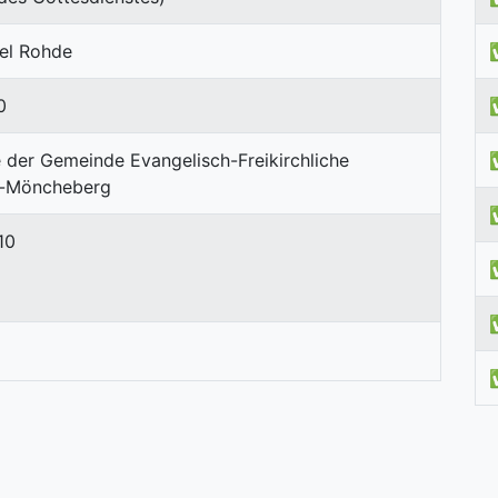
ael Rohde
0
10