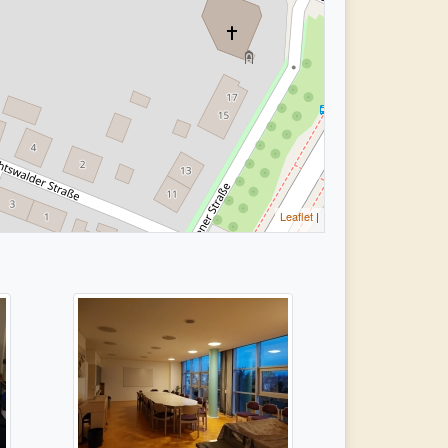
Leaflet
|