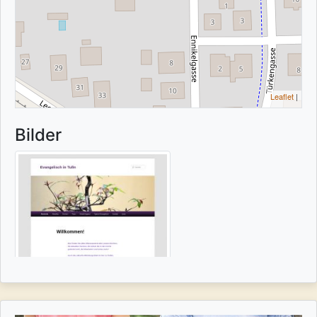
Leaflet
|
Bilder