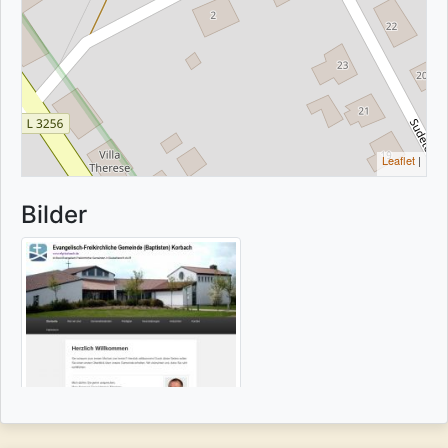
Leaflet
|
Bilder