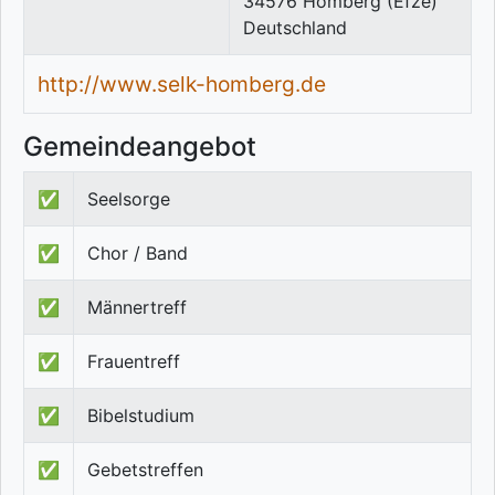
34576
Homberg (Efze)
Deutschland
http://www.selk-homberg.de
Gemeindeangebot
✅
Seelsorge
✅
Chor / Band
✅
Männertreff
✅
Frauentreff
✅
Bibelstudium
✅
Gebetstreffen