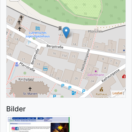
Leaflet
|
Bilder