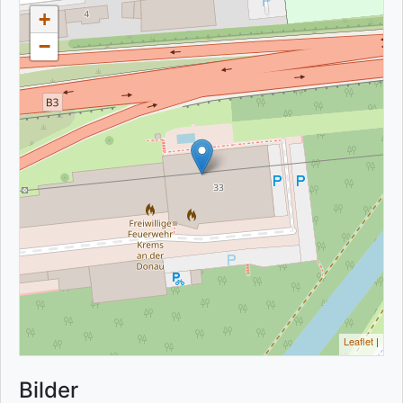
+
−
Leaflet
|
Bilder