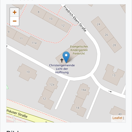
+
−
Leaflet
|