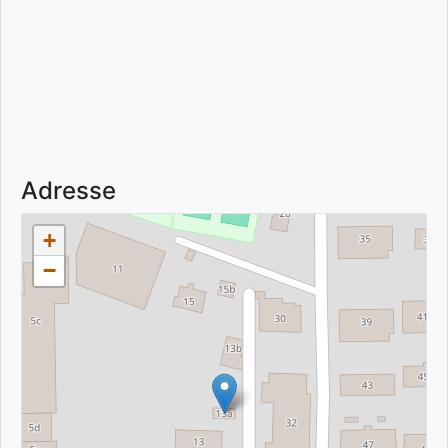
Adresse
+
−