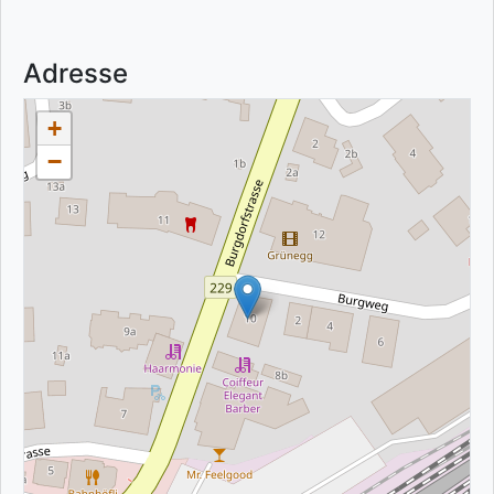
Adresse
+
−