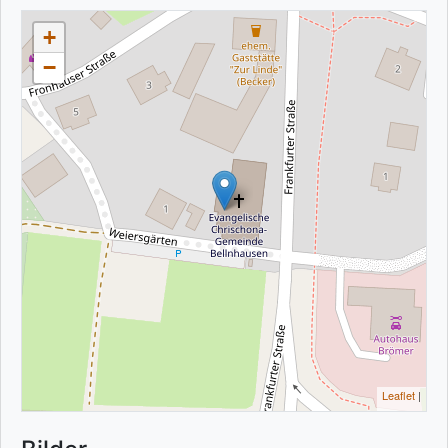
+
−
Leaflet
|