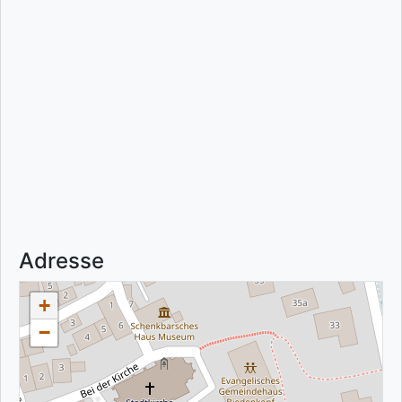
Adresse
+
−