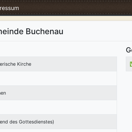
ressum
meinde Buchenau
G
erische Kirche
nen
end des Gottesdienstes)