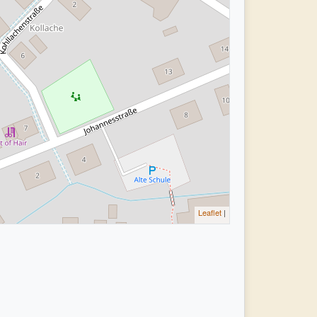
Leaflet
|