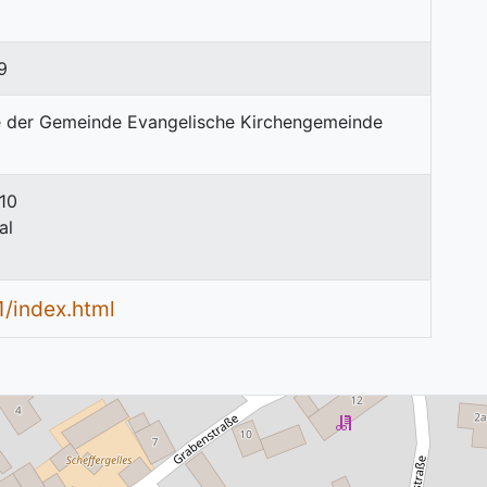
9
 10
al
1/index.html