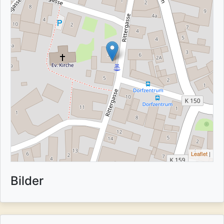
Leaflet
|
Bilder