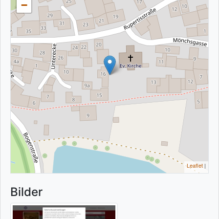
−
Leaflet
|
Bilder