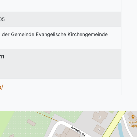
05
11
e/