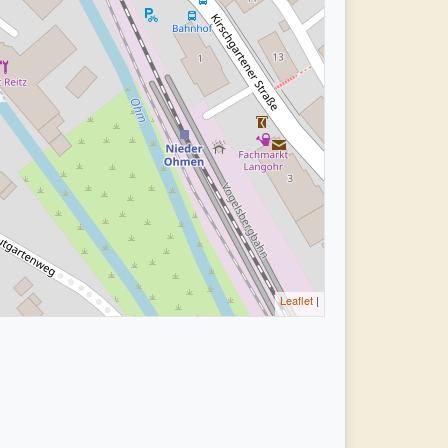
Leaflet
|