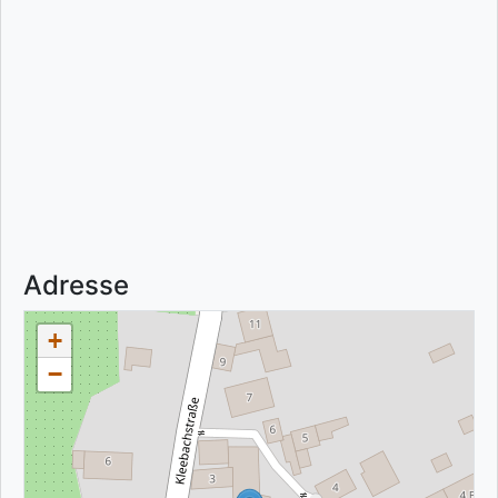
Adresse
+
−