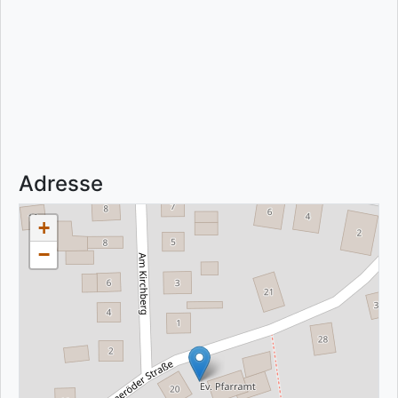
Adresse
+
−