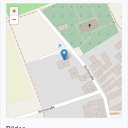
+
−
Leaflet
|