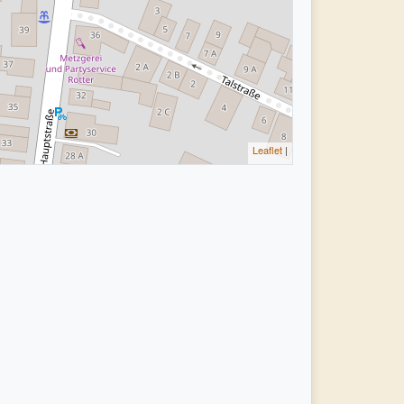
Leaflet
|