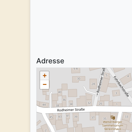
Adresse
+
−