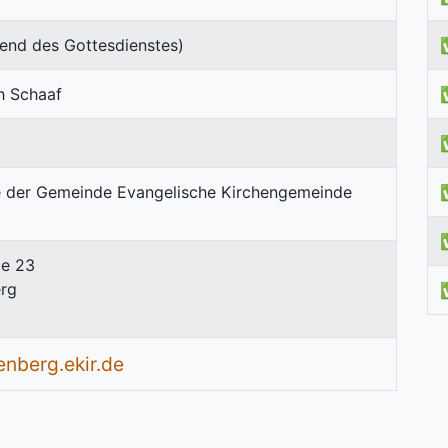
end des Gottesdienstes)
h Schaaf
ße 23
rg
enberg.ekir.de