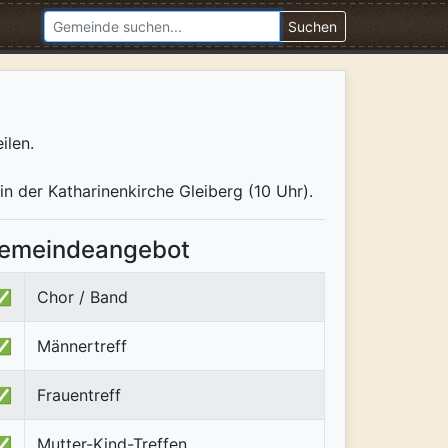
Suchen
ilen.
n der Katharinenkirche Gleiberg (10 Uhr).
emeindeangebot
✅
Chor / Band
✅
Männertreff
✅
Frauentreff
✅
Mutter-Kind-Treffen