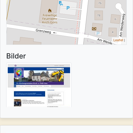
Leaflet
|
Bilder