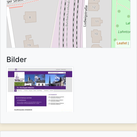
Leaflet
|
Bilder