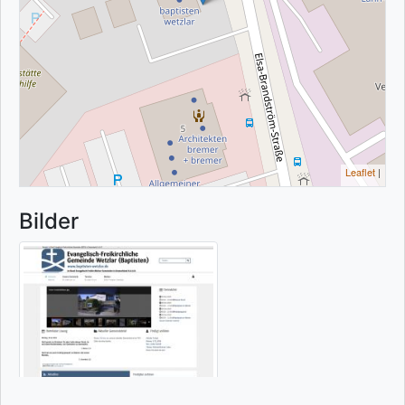
Leaflet
|
Bilder