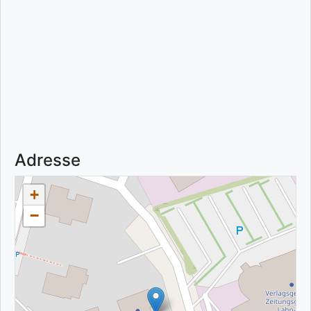
Adresse
+
−