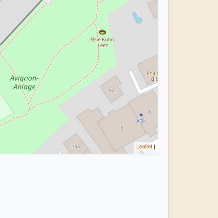
Leaflet
|