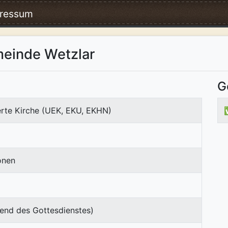
ressum
meinde Wetzlar
G
erte Kirche (UEK, EKU, EKHN)
onen
end des Gottesdienstes)