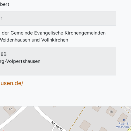
ubert
1
68B
rg-Volpertshausen
usen.de/