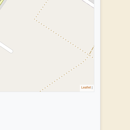
Leaflet
|