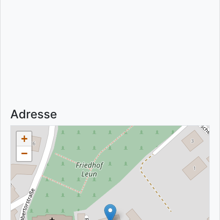
Adresse
+
−