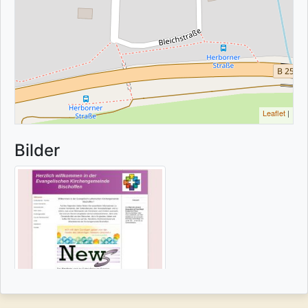
Leaflet
|
Bilder