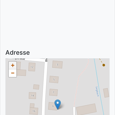
Adresse
+
−