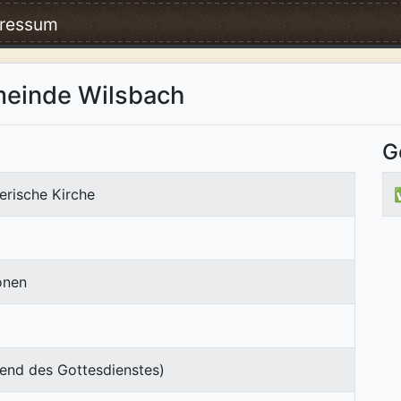
ressum
meinde Wilsbach
G
erische Kirche
onen
end des Gottesdienstes)