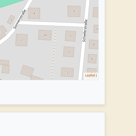
Leaflet
|