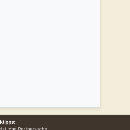
nktipps:
ristliche Partnersuche