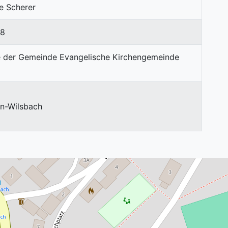
e Scherer
68
en-Wilsbach