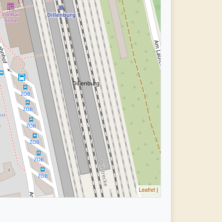
Leaflet
|