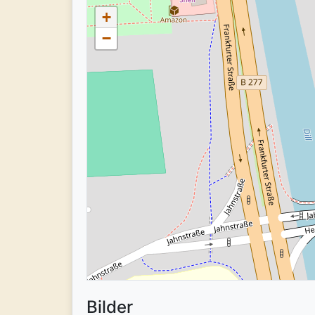
+
−
Bilder