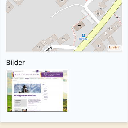
Leaflet
|
Bilder