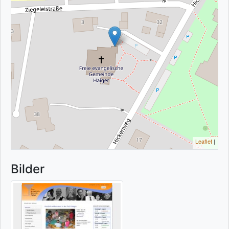
Leaflet
|
Bilder