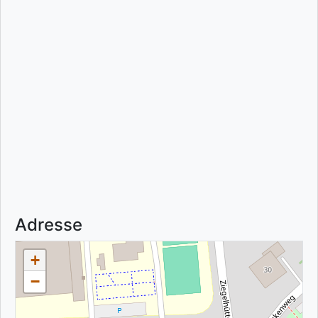
Adresse
+
−