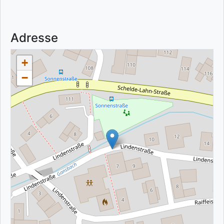
Adresse
+
−