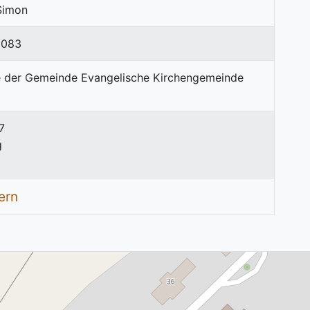
 Simon
1083
7
g
ern