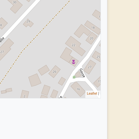
Leaflet
|