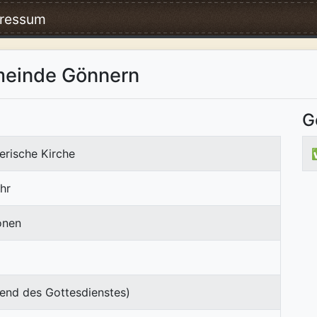
ressum
meinde Gönnern
G
erische Kirche
hr
onen
end des Gottesdienstes)