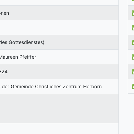
onen
des Gottesdienstes)
Maureen Pfeiffer
324