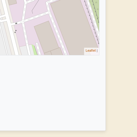
Leaflet
|