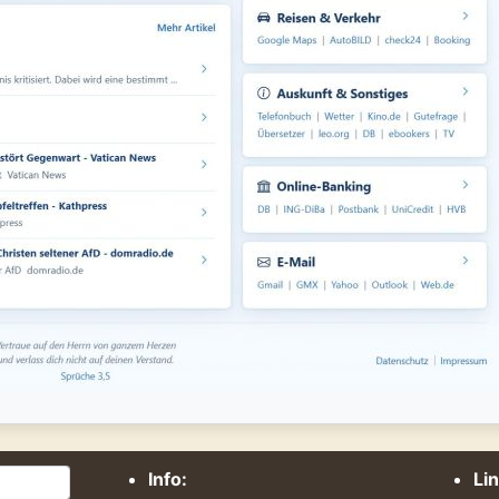
Info:
Li