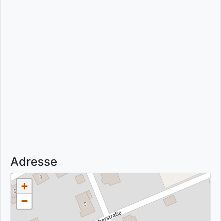
Adresse
+
−