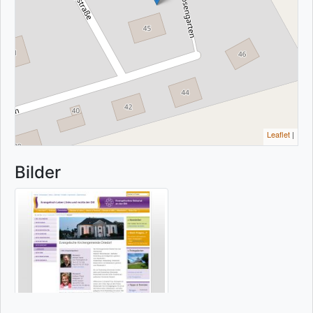
Leaflet
|
Bilder