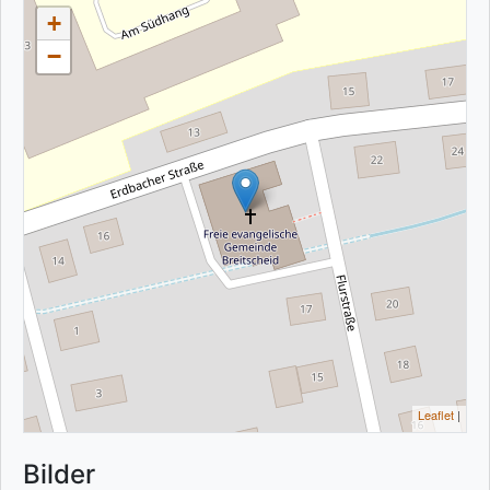
+
−
Leaflet
|
Bilder