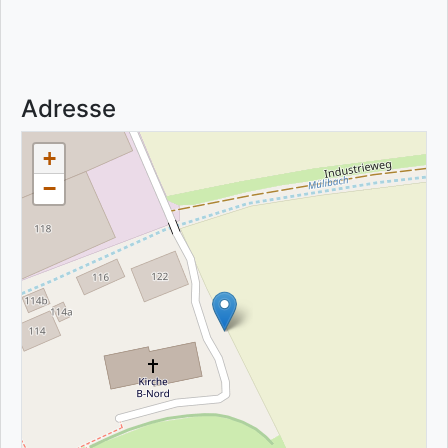
Adresse
+
−