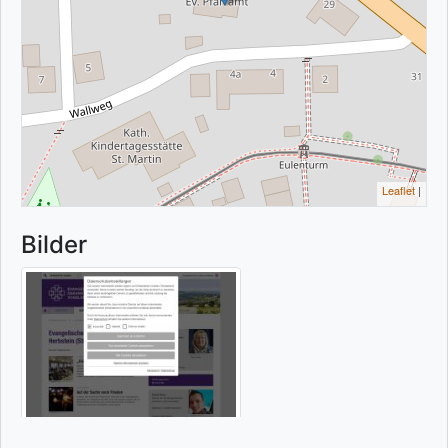
Leaflet
|
Bilder