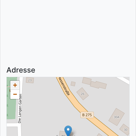
Adresse
+
−