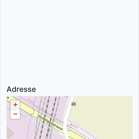
Adresse
+
−